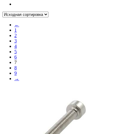
←
1
2
3
4
5
6
7
8
9
→