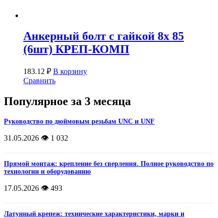
Анкерный болт с гайкой 8х 85
(6шт) КРЕП-КОМП
183.12
₽
В корзину
Сравнить
Популярное за 3 месяца
Руководство по дюймовым резьбам UNC и UNF
31.05.2026
👁️ 1 032
Прямой монтаж: крепление без сверления. Полное руководство по
технологии и оборудованию
17.05.2026
👁️ 493
Латунный крепеж: технические характеристики, марки и