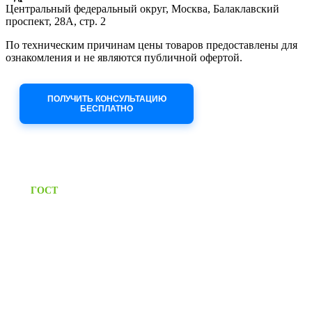
Центральный федеральный округ, Москва, Балаклавский
проспект, 28А, стр. 2
По техническим причинам цены товаров предоставлены для
ознакомления и не являются публичной офертой.
Приносим извинения за неудобства!
ПОЛУЧИТЬ КОНСУЛЬТАЦИЮ
БЕСПЛАТНО
Приём заявок через сайт: 24/7
Предоставляем паспорт
ГОСТ
качества на все изделия
Единый справочный номер:
+7 (495) 799-03-33
Режим работы:
пн-пт: 09:00-17:00
сб-вс выходной