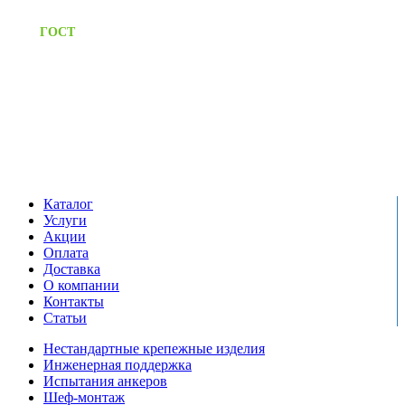
Предоставляем паспорт
ГОСТ
качества на все изделия
Единый справочный номер:
+7 (495) 799-03-33
Режим работы:
пн-пт: 09:00-17:00
сб-вс выходной
Каталог
Услуги
Акции
Оплата
Доставка
О компании
Контакты
Статьи
Нестандартные крепежные изделия
Инженерная поддержка
Испытания анкеров
Шеф-монтаж