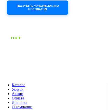
ПОЛУЧИТЬ КОНСУЛЬТАЦИЮ
БЕСПЛАТНО
Приём заявок через сайт: 24/7
Предоставляем паспорт
ГОСТ
качества на все изделия
Единый справочный номер:
+7 (495) 799-03-33
Режим работы:
пн-пт: 09:00-17:00
сб-вс выходной
Каталог
Услуги
Акции
Оплата
Доставка
О компании