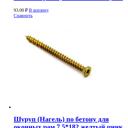
93.00
₽
В корзину
Сравнить
Шуруп (Нагель) по бетону для
оконных рам 7,5*182 желтый цинк