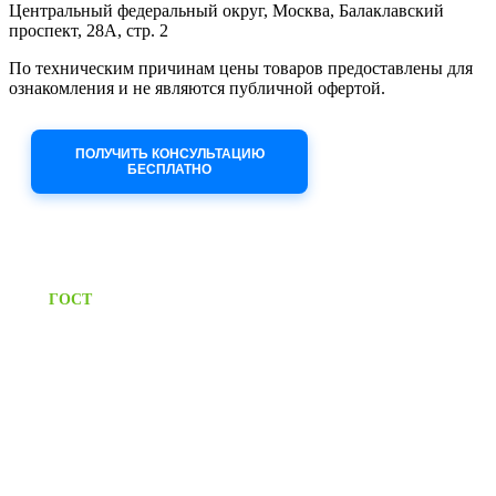
Центральный федеральный округ, Москва, Балаклавский
проспект, 28А, стр. 2
По техническим причинам цены товаров предоставлены для
ознакомления и не являются публичной офертой.
Приносим извинения за неудобства!
ПОЛУЧИТЬ КОНСУЛЬТАЦИЮ
БЕСПЛАТНО
Приём заявок через сайт: 24/7
Предоставляем паспорт
ГОСТ
качества на все изделия
Единый справочный номер:
+7 (495) 799-03-33
Режим работы:
пн-пт: 09:00-17:00
сб-вс выходной