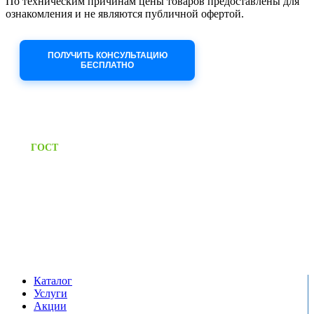
По техническим причинам цены товаров предоставлены для
ознакомления и не являются публичной офертой.
Приносим извинения за неудобства!
ПОЛУЧИТЬ КОНСУЛЬТАЦИЮ
БЕСПЛАТНО
Приём заявок через сайт: 24/7
Предоставляем паспорт
ГОСТ
качества на все изделия
Единый справочный номер:
+7 (495) 799-03-33
Режим работы:
пн-пт: 09:00-17:00
сб-вс выходной
Каталог
Услуги
Акции