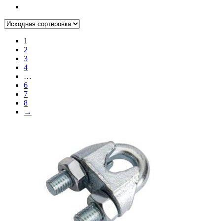
1
2
3
4
…
6
7
8
→