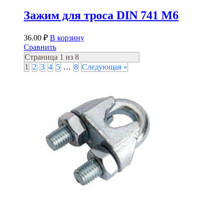
Зажим для троса DIN 741 М6
36.00
₽
В корзину
Сравнить
Страница 1 из 8
1
2
3
4
5
…
8
Следующая »