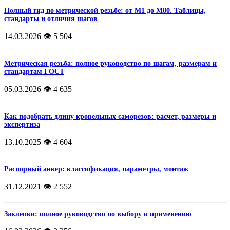
Полный гид по метрической резьбе: от М1 до М80. Таблицы,
стандарты и отличия шагов
14.03.2026
👁️ 5 504
Метрическая резьба: полное руководство по шагам, размерам и
стандартам ГОСТ
05.03.2026
👁️ 4 635
Как подобрать длину кровельных саморезов: расчет, размеры и
экспертиза
13.10.2025
👁️ 4 604
Распорный анкер: классификация, параметры, монтаж
31.12.2021
👁️ 2 552
Заклепки: полное руководство по выбору и применению