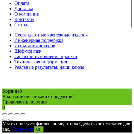
Оплата
Доставка
О компании
Контакты
Статьи
Нестандартные крепежные изделия
Инженерная поддержка
Испытания анкеров
Шеф-монтаж
Гарантии исполнения проекта
Техническая информация
Реальные результаты: наши кейсы
Copyright © 2026 Все права защищены
Политика конфиденциальности
Карта сайта
Разработано в агентстве
AV-TOR
Корзина
0
В корзине нет никаких продуктов!
Продолжить покупки
0
Мы используем файлы cookie, чтобы сделать сайт удобнее для
вас.
Подробнее
Ok