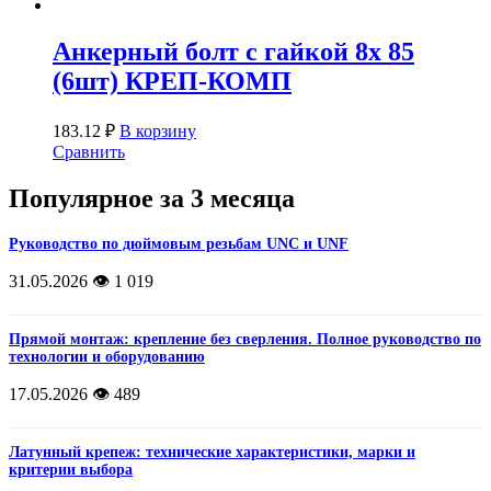
Анкерный болт с гайкой 8х 85
(6шт) КРЕП-КОМП
183.12
₽
В корзину
Сравнить
Популярное за 3 месяца
Руководство по дюймовым резьбам UNC и UNF
31.05.2026
👁️ 1 019
Прямой монтаж: крепление без сверления. Полное руководство по
технологии и оборудованию
17.05.2026
👁️ 489
Латунный крепеж: технические характеристики, марки и
критерии выбора