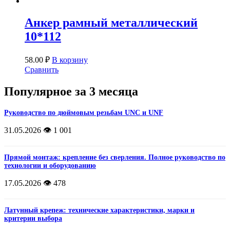
Анкер рамный металлический
10*112
58.00
₽
В корзину
Сравнить
Популярное за 3 месяца
Руководство по дюймовым резьбам UNC и UNF
31.05.2026
👁️ 1 001
Прямой монтаж: крепление без сверления. Полное руководство по
технологии и оборудованию
17.05.2026
👁️ 478
Латунный крепеж: технические характеристики, марки и
критерии выбора