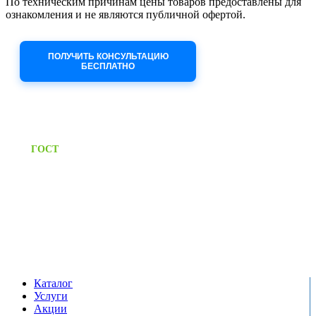
По техническим причинам цены товаров предоставлены для
ознакомления и не являются публичной офертой.
Приносим извинения за неудобства!
ПОЛУЧИТЬ КОНСУЛЬТАЦИЮ
БЕСПЛАТНО
Приём заявок через сайт: 24/7
Предоставляем паспорт
ГОСТ
качества на все изделия
Единый справочный номер:
+7 (495) 799-03-33
Режим работы:
пн-пт: 09:00-17:00
сб-вс выходной
Каталог
Услуги
Акции