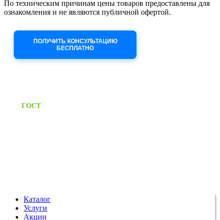
По техническим причинам цены товаров предоставлены для
ознакомления и не являются публичной офертой.
Приносим извинения за неудобства!
ПОЛУЧИТЬ КОНСУЛЬТАЦИЮ
БЕСПЛАТНО
Приём заявок через сайт: 24/7
Предоставляем паспорт
ГОСТ
качества на все изделия
Единый справочный номер:
+7 (495) 799-03-33
Режим работы:
пн-пт: 09:00-17:00
сб-вс выходной
Каталог
Услуги
Акции