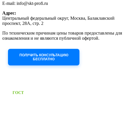
E-mail: info@skt-profi.ru
Адрес:
Центральный федеральный округ, Москва, Балаклавский
проспект, 28А, стр. 2
По техническим причинам цены товаров предоставлены для
ознакомления и не являются публичной офертой.
Приносим извинения за неудобства!
ПОЛУЧИТЬ КОНСУЛЬТАЦИЮ
БЕСПЛАТНО
Приём заявок через сайт: 24/7
Предоставляем паспорт
ГОСТ
качества на все изделия
Единый справочный номер:
+7 (495) 799-03-33
Режим работы: