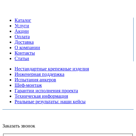
пн-пт: 09:00-17:00
сб-вс выходной
Каталог
Услуги
Акции
Оплата
Доставка
О компании
Контакты
Статьи
Нестандартные крепежные изделия
Инженерная поддержка
Испытания анкеров
Шеф-монтаж
Гарантии исполнения проекта
Техническая информация
Реальные результаты: наши кейсы
Copyright © 2026 Все права защищены
Политика конфиденциальности
Карта сайта
Разработано в агентстве
AV-TOR
Заказать звонок