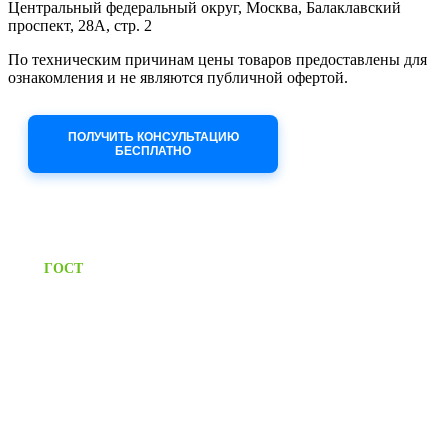
Центральный федеральный округ, Москва, Балаклавский
проспект, 28А, стр. 2
По техническим причинам цены товаров предоставлены для
ознакомления и не являются публичной офертой.
Приносим извинения за неудобства!
ПОЛУЧИТЬ КОНСУЛЬТАЦИЮ
БЕСПЛАТНО
Приём заявок через сайт: 24/7
Предоставляем паспорт
ГОСТ
качества на все изделия
Единый справочный номер:
+7 (495) 799-03-33
Режим работы:
пн-пт: 09:00-17:00
сб-вс выходной