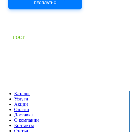
БЕСПЛАТНО
Приём заявок через сайт: 24/7
Предоставляем паспорт
ГОСТ
качества на все изделия
Единый справочный номер:
+7 (495) 799-03-33
Режим работы:
пн-пт: 09:00-17:00
сб-вс выходной
Каталог
Услуги
Акции
Оплата
Доставка
О компании
Контакты
Статьи