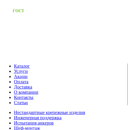
Предоставляем паспорт
ГОСТ
качества на все изделия
Единый справочный номер:
+7 (495) 799-03-33
Режим работы:
пн-пт: 09:00-17:00
сб-вс выходной
Каталог
Услуги
Акции
Оплата
Доставка
О компании
Контакты
Статьи
Нестандартные крепежные изделия
Инженерная поддержка
Испытания анкеров
Шеф-монтаж