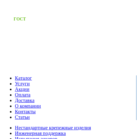
Предоставляем паспорт
ГОСТ
качества на все изделия
Единый справочный номер:
+7 (495) 799-03-33
Режим работы:
пн-пт: 09:00-17:00
сб-вс выходной
Каталог
Услуги
Акции
Оплата
Доставка
О компании
Контакты
Статьи
Нестандартные крепежные изделия
Инженерная поддержка
Испытания анкеров