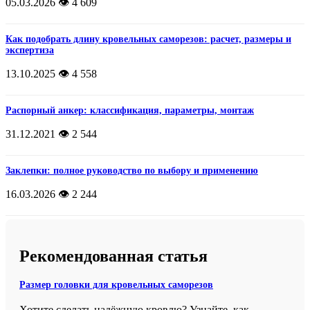
05.03.2026
👁️ 4 609
Как подобрать длину кровельных саморезов: расчет, размеры и
экспертиза
13.10.2025
👁️ 4 558
Распорный анкер: классификация, параметры, монтаж
31.12.2021
👁️ 2 544
Заклепки: полное руководство по выбору и применению
16.03.2026
👁️ 2 244
Рекомендованная статья
Размер головки для кровельных саморезов
Хотите сделать надёжную кровлю? Узнайте, как