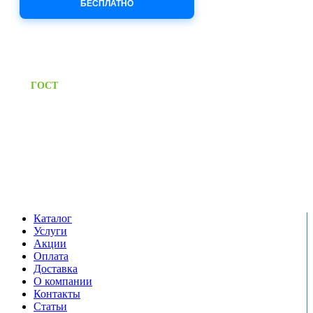
БЕСПЛАТНО
Приём заявок через сайт: 24/7
Предоставляем паспорт
ГОСТ
качества на все изделия
Единый справочный номер:
+7 (495) 799-03-33
Режим работы:
пн-пт: 09:00-17:00
сб-вс выходной
Каталог
Услуги
Акции
Оплата
Доставка
О компании
Контакты
Статьи