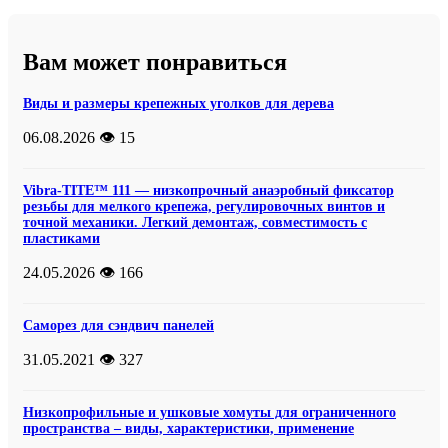
Вам может понравиться
Виды и размеры крепежных уголков для дерева
06.08.2026
👁️ 15
Vibra-TITE™ 111 — низкопрочный анаэробный фиксатор
резьбы для мелкого крепежа, регулировочных винтов и
точной механики. Легкий демонтаж, совместимость с
пластиками
24.05.2026
👁️ 166
Саморез для сэндвич панелей
31.05.2021
👁️ 327
Низкопрофильные и ушковые хомуты для ограниченного
пространства – виды, характеристики, применение