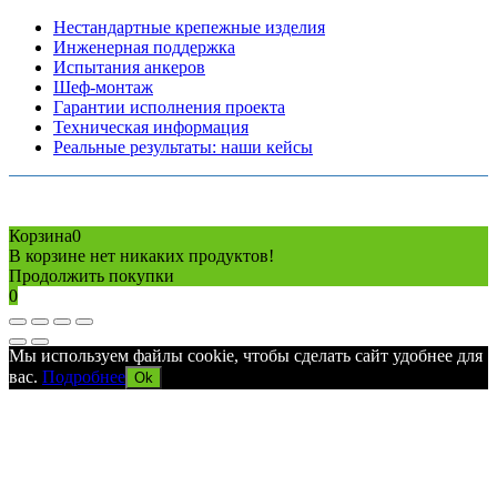
Нестандартные крепежные изделия
Инженерная поддержка
Испытания анкеров
Шеф-монтаж
Гарантии исполнения проекта
Техническая информация
Реальные результаты: наши кейсы
Copyright © 2026 Все права защищены
Политика конфиденциальности
Карта сайта
Разработано в агентстве
AV-TOR
Корзина
0
В корзине нет никаких продуктов!
Продолжить покупки
0
Мы используем файлы cookie, чтобы сделать сайт удобнее для
вас.
Подробнее
Ok