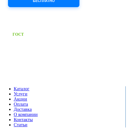
БЕСПЛАТНО
Приём заявок через сайт: 24/7
Предоставляем паспорт
ГОСТ
качества на все изделия
Единый справочный номер:
+7 (495) 799-03-33
Режим работы:
пн-пт: 09:00-17:00
сб-вс выходной
Каталог
Услуги
Акции
Оплата
Доставка
О компании
Контакты
Статьи