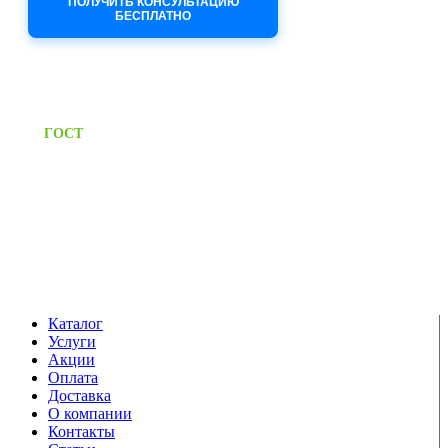
ПОЛУЧИТЬ КОНСУЛЬТАЦИЮ
БЕСПЛАТНО
Приём заявок через сайт: 24/7
Предоставляем паспорт
ГОСТ
качества на все изделия
Единый справочный номер:
+7 (495) 799-03-33
Режим работы:
пн-пт: 09:00-17:00
сб-вс выходной
Каталог
Услуги
Акции
Оплата
Доставка
О компании
Контакты