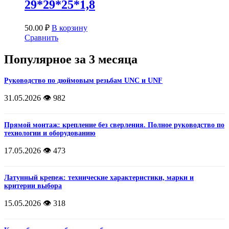
29*29*25*1,8
50.00
₽
В корзину
Сравнить
Популярное за 3 месяца
Руководство по дюймовым резьбам UNC и UNF
31.05.2026
👁️ 982
Прямой монтаж: крепление без сверления. Полное руководство по
технологии и оборудованию
17.05.2026
👁️ 473
Латунный крепеж: технические характеристики, марки и
критерии выбора
15.05.2026
👁️ 318