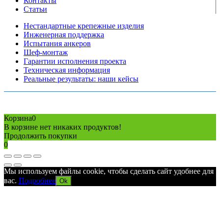
Контакты
Статьи
Нестандартные крепежные изделия
Инженерная поддержка
Испытания анкеров
Шеф-монтаж
Гарантии исполнения проекта
Техническая информация
Реальные результаты: наши кейсы
Copyright © 2026 Все права защищены
Политика конфиденциальности
Карта сайта
Разработано в агентстве
AV-TOR
Корзина
0
В корзине нет никаких продуктов!
Продолжить покупки
0
Мы используем файлы cookie, чтобы сделать сайт удобнее для
вас.
Подробнее
Ok