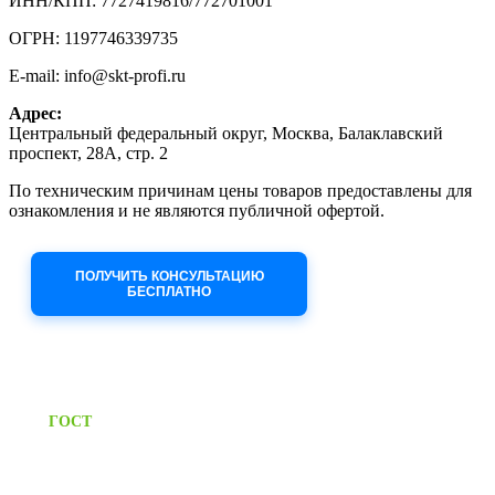
ИНН/КПП: 7727419816/772701001
ОГРН: 1197746339735
E-mail: info@skt-profi.ru
Адрес:
Центральный федеральный округ, Москва, Балаклавский
проспект, 28А, стр. 2
По техническим причинам цены товаров предоставлены для
ознакомления и не являются публичной офертой.
Приносим извинения за неудобства!
ПОЛУЧИТЬ КОНСУЛЬТАЦИЮ
БЕСПЛАТНО
Приём заявок через сайт: 24/7
Предоставляем паспорт
ГОСТ
качества на все изделия
Единый справочный номер: