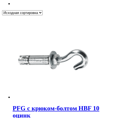
PFG c крюком-болтом HBF 10
оцинк