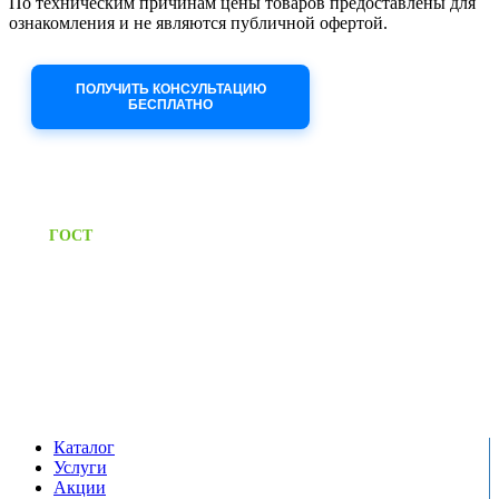
По техническим причинам цены товаров предоставлены для
ознакомления и не являются публичной офертой.
Приносим извинения за неудобства!
ПОЛУЧИТЬ КОНСУЛЬТАЦИЮ
БЕСПЛАТНО
Приём заявок через сайт: 24/7
Предоставляем паспорт
ГОСТ
качества на все изделия
Единый справочный номер:
+7 (495) 799-03-33
Режим работы:
пн-пт: 09:00-17:00
сб-вс выходной
Каталог
Услуги
Акции