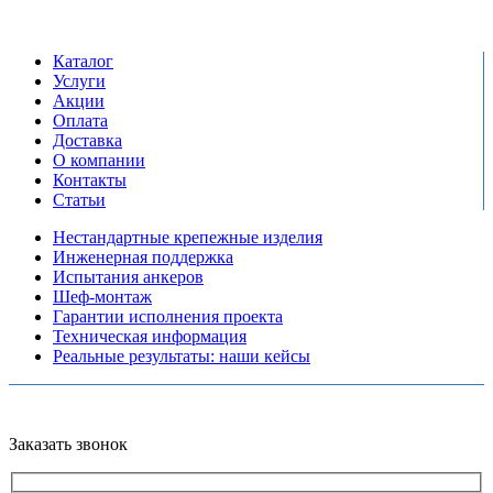
пн-пт: 09:00-17:00
сб-вс выходной
Каталог
Услуги
Акции
Оплата
Доставка
О компании
Контакты
Статьи
Нестандартные крепежные изделия
Инженерная поддержка
Испытания анкеров
Шеф-монтаж
Гарантии исполнения проекта
Техническая информация
Реальные результаты: наши кейсы
Copyright © 2026 Все права защищены
Политика конфиденциальности
Карта сайта
Разработано в агентстве
AV-TOR
Заказать звонок