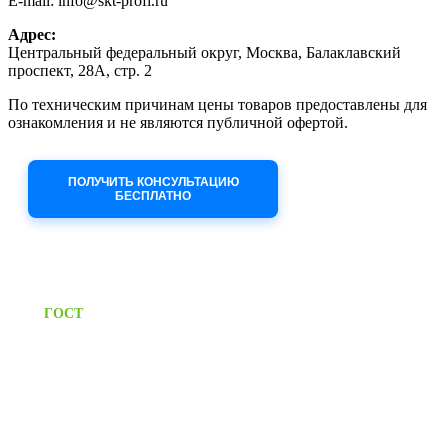
E-mail: info@skt-profi.ru
Адрес:
Центральный федеральный округ, Москва, Балаклавский
проспект, 28А, стр. 2
По техническим причинам цены товаров предоставлены для
ознакомления и не являются публичной офертой.
Приносим извинения за неудобства!
ПОЛУЧИТЬ КОНСУЛЬТАЦИЮ
БЕСПЛАТНО
Приём заявок через сайт: 24/7
Предоставляем паспорт
ГОСТ
качества на все изделия
Единый справочный номер:
+7 (495) 799-03-33
Режим работы: