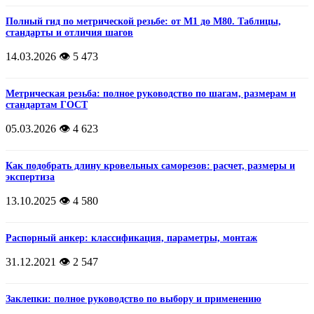
Полный гид по метрической резьбе: от М1 до М80. Таблицы,
стандарты и отличия шагов
14.03.2026
👁️ 5 473
Метрическая резьба: полное руководство по шагам, размерам и
стандартам ГОСТ
05.03.2026
👁️ 4 623
Как подобрать длину кровельных саморезов: расчет, размеры и
экспертиза
13.10.2025
👁️ 4 580
Распорный анкер: классификация, параметры, монтаж
31.12.2021
👁️ 2 547
Заклепки: полное руководство по выбору и применению