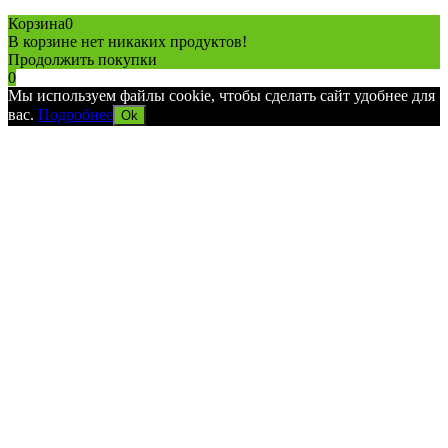
Политика конфиденциальности
Карта сайта
Разработано в агентстве
AV-TOR
Корзина
0
В корзине нет никаких продуктов!
Продолжить покупки
0
Мы используем файлы cookie, чтобы сделать сайт удобнее для
вас.
Подробнее
Ok