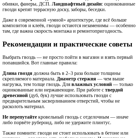
обивки, фанеры, ДСП.
Ландшафтный дизайн
: оцинкованные
гвозди крепят террасную доску, заборы, беседки.
Даже в современной «умной» архитектуре, где всё больше
композитов и клеёв, гвозди остаются незаменимы — особенно
там, где важна скорость монтажа и ремонтопригодность.
Рекомендации и практические советы
Выбрать гвоздь — не просто пойти в магазин и взять первый
попавшийся. Вот главные правила:
Длина гвоздя
должна быть в 2–3 раза больше толщины
скрепляемого материала.
Диаметр стержня
— чем выше
нагрузка, тем толще гвоздь. Для
влажных условий
— только
оцинкованные или нержавеющие. При работе с
твердой
древесиной
(дуб, бук) лучше использовать гвозди с
предварительным засверливанием отверстий, чтобы не
расколоть материал.
Не перепутайте
кровельный гвоздь с отделочным — иначе
либо порвёте рубероид, либо не удержите плинтус.
Также помните: гвозди не стоит использовать в бетоне или