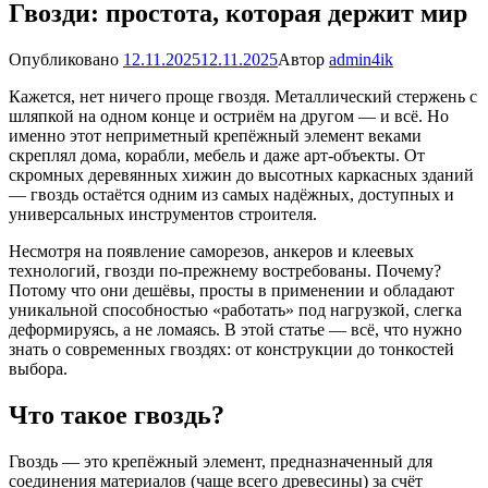
Гвозди: простота, которая держит мир
Опубликовано
12.11.2025
12.11.2025
Автор
admin4ik
Кажется, нет ничего проще гвоздя. Металлический стержень с
шляпкой на одном конце и остриём на другом — и всё. Но
именно этот неприметный крепёжный элемент веками
скреплял дома, корабли, мебель и даже арт-объекты. От
скромных деревянных хижин до высотных каркасных зданий
— гвоздь остаётся одним из самых надёжных, доступных и
универсальных инструментов строителя.
Несмотря на появление саморезов, анкеров и клеевых
технологий, гвозди по-прежнему востребованы. Почему?
Потому что они дешёвы, просты в применении и обладают
уникальной способностью «работать» под нагрузкой, слегка
деформируясь, а не ломаясь. В этой статье — всё, что нужно
знать о современных гвоздях: от конструкции до тонкостей
выбора.
Что такое гвоздь?
Гвоздь — это крепёжный элемент, предназначенный для
соединения материалов (чаще всего древесины) за счёт