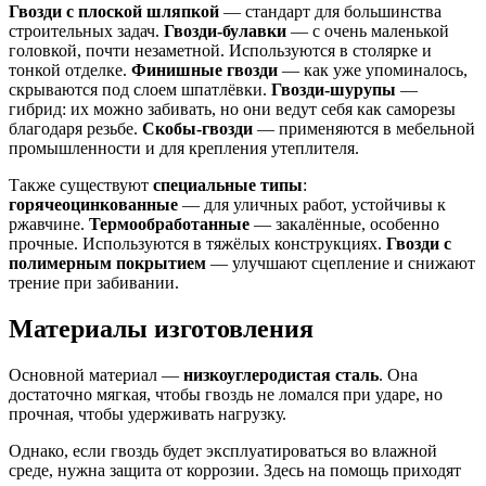
Гвозди с плоской шляпкой
— стандарт для большинства
строительных задач.
Гвозди-булавки
— с очень маленькой
головкой, почти незаметной. Используются в столярке и
тонкой отделке.
Финишные гвозди
— как уже упоминалось,
скрываются под слоем шпатлёвки.
Гвозди-шурупы
—
гибрид: их можно забивать, но они ведут себя как саморезы
благодаря резьбе.
Скобы-гвозди
— применяются в мебельной
промышленности и для крепления утеплителя.
Также существуют
специальные типы
:
горячеоцинкованные
— для уличных работ, устойчивы к
ржавчине.
Термообработанные
— закалённые, особенно
прочные. Используются в тяжёлых конструкциях.
Гвозди с
полимерным покрытием
— улучшают сцепление и снижают
трение при забивании.
Материалы изготовления
Основной материал —
низкоуглеродистая сталь
. Она
достаточно мягкая, чтобы гвоздь не ломался при ударе, но
прочная, чтобы удерживать нагрузку.
Однако, если гвоздь будет эксплуатироваться во влажной
среде, нужна защита от коррозии. Здесь на помощь приходят