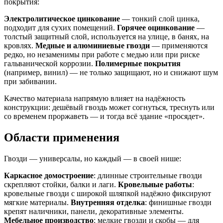
покрытия:
Электролитическое цинкование
— тонкий слой цинка,
подходит для сухих помещений.
Горячее оцинкование
—
толстый защитный слой, используется на улице, в банях, на
кровлях.
Медные и алюминиевые гвозди
— применяются
редко, но незаменимы при работе с медью или при риске
гальванической коррозии.
Полимерные покрытия
(например, винил) — не только защищают, но и снижают шум
при забивании.
Качество материала напрямую влияет на надёжность
конструкции: дешёвый гвоздь может согнуться, треснуть или
со временем проржаветь — и тогда всё здание «просядет».
Области применения
Гвозди — универсалы, но каждый — в своей нише:
Каркасное домостроение
: длинные строительные гвозди
скрепляют стойки, балки и лаги.
Кровельные работы
:
кровельные гвозди с широкой шляпкой надёжно фиксируют
мягкие материалы.
Внутренняя отделка
: финишные гвозди
крепят наличники, панели, декоративные элементы.
Мебельное производство
: мелкие гвозди и скобы — для