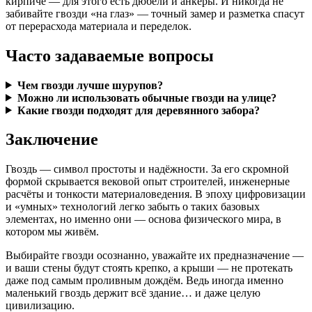
кирпиче — для этого есть дюбели и анкеры. И никогда не
забивайте гвозди «на глаз» — точный замер и разметка спасут
от перерасхода материала и переделок.
Часто задаваемые вопросы
Чем гвозди лучше шурупов?
Можно ли использовать обычные гвозди на улице?
Какие гвозди подходят для деревянного забора?
Заключение
Гвоздь — символ простоты и надёжности. За его скромной
формой скрывается вековой опыт строителей, инженерные
расчёты и тонкости материаловедения. В эпоху цифровизации
и «умных» технологий легко забыть о таких базовых
элементах, но именно они — основа физического мира, в
котором мы живём.
Выбирайте гвозди осознанно, уважайте их предназначение —
и ваши стены будут стоять крепко, а крыши — не протекать
даже под самым проливным дождём. Ведь иногда именно
маленький гвоздь держит всё здание… и даже целую
цивилизацию.