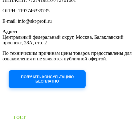
ИНН/КПП: 7727419816/772701001
ОГРН: 1197746339735
E-mail: info@skt-profi.ru
Адрес:
Центральный федеральный округ, Москва, Балаклавский
проспект, 28А, стр. 2
По техническим причинам цены товаров предоставлены для
ознакомления и не являются публичной офертой.
Приносим извинения за неудобства!
ПОЛУЧИТЬ КОНСУЛЬТАЦИЮ
БЕСПЛАТНО
Приём заявок через сайт: 24/7
Предоставляем паспорт
ГОСТ
качества на все изделия
Единый справочный номер: