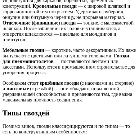
Используются для каркасов, обрешётки, временных
конструкций.
Кровельные гвозди
— с широкой шляпкой и
коррозионностойким покрытием. Удерживают рубероид,
ондулин или битумную черепицу, не прорывая материал.
Отделочные (финишные) гвозди
— тонкие, с малозаметной
шляпкой. После забивания их головки утапливаются, а
отверстия шпаклюются — идеально для молдингов и
плинтусов.
Мебельные гвозди
— короткие, часто декоративные. Их даже
выпускают с цветными или латунными головками.
Гвозди
для пневмопистолетов
— поставляются лентами или
кассетами. Используются в промышленном строительстве для
ускорения процесса.
Особняком стоят
ершённые гвозди
(с насечками на стержне)
и
винтовые
(с резьбой) — они обладают повышенной
удерживающей способностью и применяются там, где важна
максимальная прочность соединения.
Типы гвоздей
Помимо видов, гвозди классифицируются и по типам — то
есть по конструктивным особенностям: