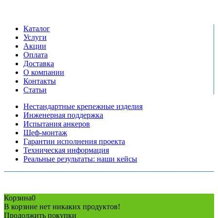
пн-пт: 09:00-17:00
сб-вс выходной
Каталог
Услуги
Акции
Оплата
Доставка
О компании
Контакты
Статьи
Нестандартные крепежные изделия
Инженерная поддержка
Испытания анкеров
Шеф-монтаж
Гарантии исполнения проекта
Техническая информация
Реальные результаты: наши кейсы
Copyright © 2026 Все права защищены
Политика конфиденциальности
Карта сайта
Разработано в агентстве
AV-TOR
Корзина
0
В корзине нет никаких продуктов!
Продолжить покупки