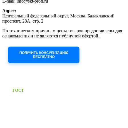
E-mail: info@skt-profi.ru
Адрес:
Центральный федеральный округ, Москва, Балаклавский
проспект, 28А, стр. 2
По техническим причинам цены товаров предоставлены для
ознакомления и не являются публичной офертой.
Приносим извинения за неудобства!
ПОЛУЧИТЬ КОНСУЛЬТАЦИЮ
БЕСПЛАТНО
Приём заявок через сайт: 24/7
Предоставляем паспорт
ГОСТ
качества на все изделия
Единый справочный номер:
+7 (495) 799-03-33
Режим работы: