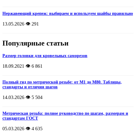
Нержавеющий крепеж: выбираем и используем шайбы правильно
13.05.2026
👁️ 291
Популярные статьи
Размер головки для кровельных саморезов
18.09.2021
👁️ 6 861
Полный гид по метрической резьбе: от М1 до М80. Таблицы,
стандарты и отличия шагов
14.03.2026
👁️ 5 504
Метрическая резьба: полное руководство по шагам, размерам и
стандартам ГОСТ
05.03.2026
👁️ 4 635