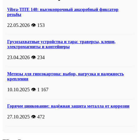
Vibra-TITE 140: высокопрочный анаэробный фиксатор
резьбы
22.05.2026
👁️ 153
Грузозахватные устройства и тара: траверсы, клещи,
электромагниты и контейнеры
23.04.2026
👁️ 234
Метизы для гипсокартона: выбор, нагрузка и надежность
крепления
10.10.2025
👁️ 1 167
Горячее цинкование: надёжная защита металла от коррозии
27.10.2025
👁️ 472