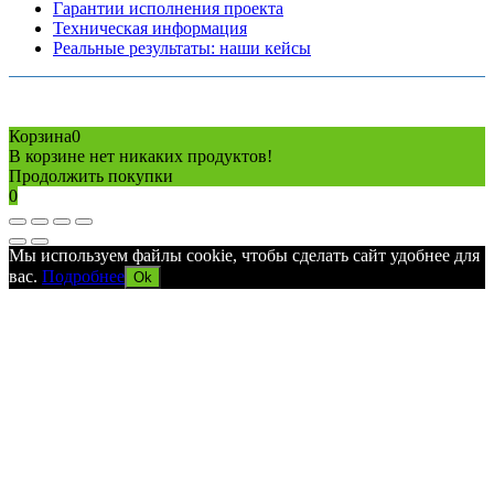
Гарантии исполнения проекта
Техническая информация
Реальные результаты: наши кейсы
Copyright © 2026 Все права защищены
Политика конфиденциальности
Карта сайта
Разработано в агентстве
AV-TOR
Корзина
0
В корзине нет никаких продуктов!
Продолжить покупки
0
Мы используем файлы cookie, чтобы сделать сайт удобнее для
вас.
Подробнее
Ok