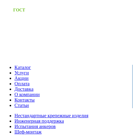
Предоставляем паспорт
ГОСТ
качества на все изделия
Единый справочный номер:
+7 (495) 799-03-33
Режим работы:
пн-пт: 09:00-17:00
сб-вс выходной
Каталог
Услуги
Акции
Оплата
Доставка
О компании
Контакты
Статьи
Нестандартные крепежные изделия
Инженерная поддержка
Испытания анкеров
Шеф-монтаж