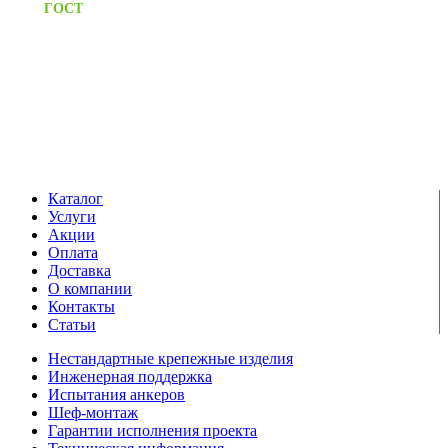
Предоставляем паспорт
ГОСТ
качества на все изделия
Единый справочный номер:
+7 (495) 799-03-33
Режим работы:
пн-пт: 09:00-17:00
сб-вс выходной
Каталог
Услуги
Акции
Оплата
Доставка
О компании
Контакты
Статьи
Нестандартные крепежные изделия
Инженерная поддержка
Испытания анкеров
Шеф-монтаж
Гарантии исполнения проекта