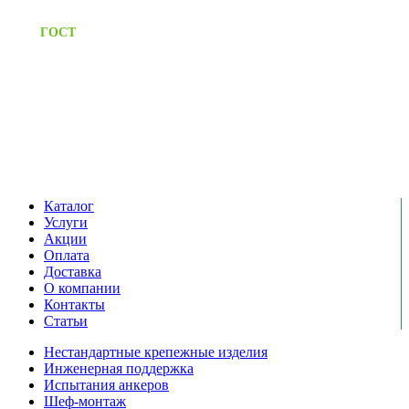
Предоставляем паспорт
ГОСТ
качества на все изделия
Единый справочный номер:
+7 (495) 799-03-33
Режим работы:
пн-пт: 09:00-17:00
сб-вс выходной
Каталог
Услуги
Акции
Оплата
Доставка
О компании
Контакты
Статьи
Нестандартные крепежные изделия
Инженерная поддержка
Испытания анкеров
Шеф-монтаж