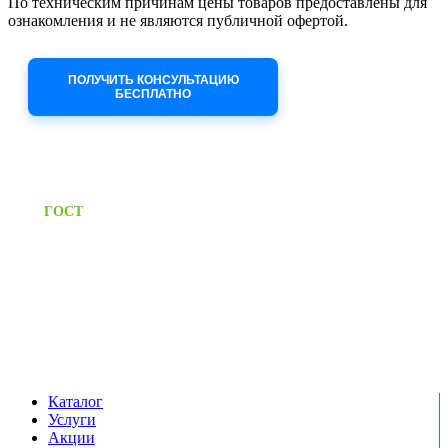
По техническим причинам цены товаров предоставлены для
ознакомления и не являются публичной офертой.
Приносим извинения за неудобства!
ПОЛУЧИТЬ КОНСУЛЬТАЦИЮ
БЕСПЛАТНО
Приём заявок через сайт: 24/7
Предоставляем паспорт
ГОСТ
качества на все изделия
Единый справочный номер:
+7 (495) 799-03-33
Режим работы:
пн-пт: 09:00-17:00
сб-вс выходной
Каталог
Услуги
Акции