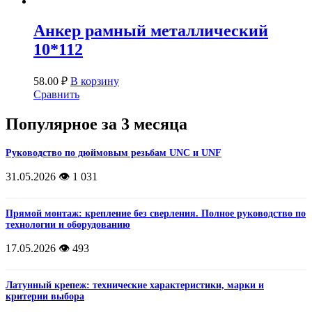
Анкер рамный металлический
10*112
58.00
₽
В корзину
Сравнить
Популярное за 3 месяца
Руководство по дюймовым резьбам UNC и UNF
31.05.2026
👁️ 1 031
Прямой монтаж: крепление без сверления. Полное руководство по
технологии и оборудованию
17.05.2026
👁️ 493
Латунный крепеж: технические характеристики, марки и
критерии выбора