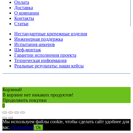
Оплата
Доставка
О компании
Контакты
Статьи
Нестандартные крепежные изделия
Инженерная поддержка
Испытания анкеров
Шеф-монтаж
Гарантии исполнения проекта
Техническая информация
Реальные результаты: наши кейсы
Copyright © 2026 Все права защищены
Политика конфиденциальности
Карта сайта
Разработано в агентстве
AV-TOR
Корзина
0
В корзине нет никаких продуктов!
Продолжить покупки
0
Мы используем файлы cookie, чтобы сделать сайт удобнее для
вас.
Подробнее
Ok