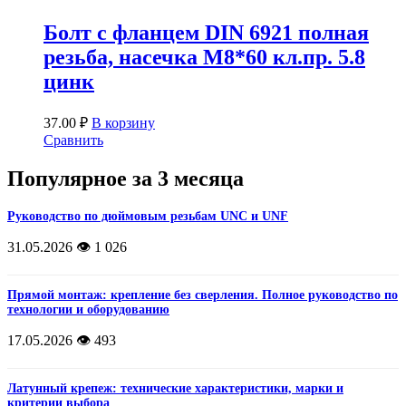
Болт с фланцем DIN 6921 полная
резьба, насечка М8*60 кл.пр. 5.8
цинк
37.00
₽
В корзину
Сравнить
Популярное за 3 месяца
Руководство по дюймовым резьбам UNC и UNF
31.05.2026
👁️ 1 026
Прямой монтаж: крепление без сверления. Полное руководство по
технологии и оборудованию
17.05.2026
👁️ 493
Латунный крепеж: технические характеристики, марки и
критерии выбора