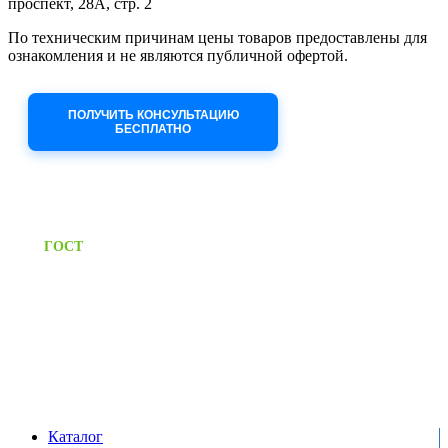
проспект, 28А, стр. 2
По техническим причинам цены товаров предоставлены для
ознакомления и не являются публичной офертой.
Приносим извинения за неудобства!
ПОЛУЧИТЬ КОНСУЛЬТАЦИЮ
БЕСПЛАТНО
Приём заявок через сайт: 24/7
Предоставляем паспорт
ГОСТ
качества на все изделия
Единый справочный номер:
+7 (495) 799-03-33
Режим работы:
пн-пт: 09:00-17:00
сб-вс выходной
Каталог