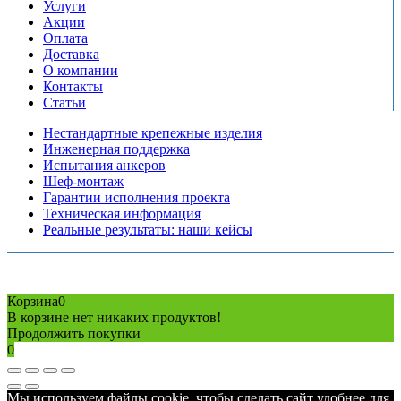
Услуги
Акции
Оплата
Доставка
О компании
Контакты
Статьи
Нестандартные крепежные изделия
Инженерная поддержка
Испытания анкеров
Шеф-монтаж
Гарантии исполнения проекта
Техническая информация
Реальные результаты: наши кейсы
Copyright © 2026 Все права защищены
Политика конфиденциальности
Карта сайта
Разработано в агентстве
AV-TOR
Корзина
0
В корзине нет никаких продуктов!
Продолжить покупки
0
Мы используем файлы cookie, чтобы сделать сайт удобнее для