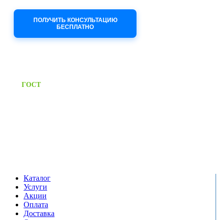
Приносим извинения за неудобства!
ПОЛУЧИТЬ КОНСУЛЬТАЦИЮ
БЕСПЛАТНО
Приём заявок через сайт: 24/7
Предоставляем паспорт
ГОСТ
качества на все изделия
Единый справочный номер:
+7 (495) 799-03-33
Режим работы:
пн-пт: 09:00-17:00
сб-вс выходной
Каталог
Услуги
Акции
Оплата
Доставка