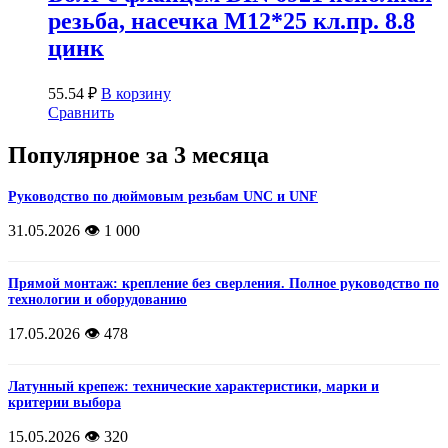
резьба, насечка М12*25 кл.пр. 8.8
цинк
55.54
₽
В корзину
Сравнить
Популярное за 3 месяца
Руководство по дюймовым резьбам UNC и UNF
31.05.2026
👁️ 1 000
Прямой монтаж: крепление без сверления. Полное руководство по
технологии и оборудованию
17.05.2026
👁️ 478
Латунный крепеж: технические характеристики, марки и
критерии выбора
15.05.2026
👁️ 320