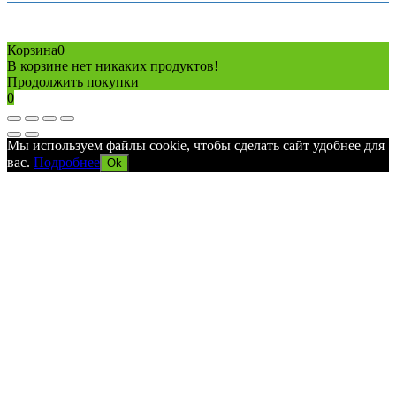
Copyright © 2026 Все права защищены
Политика конфиденциальности
Карта сайта
Разработано в агентстве
AV-TOR
Корзина
0
В корзине нет никаких продуктов!
Продолжить покупки
0
Мы используем файлы cookie, чтобы сделать сайт удобнее для
вас.
Подробнее
Ok