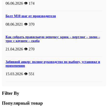
06.06.2026
👁️ 174
Болт М10 шаг от производителя
08.06.2021
👁️ 370
Как собрать правильную цепочку: крюк – вертлюг – звено –
трос с коушем – скоба
21.04.2026
👁️ 270
Забивной анкер: полное руководство по выбору, установке и
применению
15.03.2026
👁️ 551
Filter By
Популярный товар