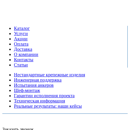
Режим работы:
пн-пт: 09:00-17:00
сб-вс выходной
Каталог
Услуги
Акции
Оплата
Доставка
О компании
Контакты
Статьи
Нестандартные крепежные изделия
Инженерная поддержка
Испытания анкеров
Шеф-монтаж
Гарантии исполнения проекта
Техническая информация
Реальные результаты: наши кейсы
Copyright © 2026 Все права защищены
Политика конфиденциальности
Карта сайта
Разработано в агентстве
AV-TOR
Заказать звонок