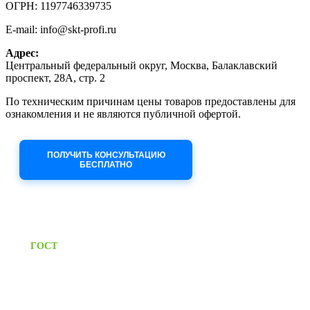
ОГРН: 1197746339735
E-mail: info@skt-profi.ru
Адрес:
Центральный федеральный округ, Москва, Балаклавский
проспект, 28А, стр. 2
По техническим причинам цены товаров предоставлены для
ознакомления и не являются публичной офертой.
Приносим извинения за неудобства!
ПОЛУЧИТЬ КОНСУЛЬТАЦИЮ
БЕСПЛАТНО
Приём заявок через сайт: 24/7
Предоставляем паспорт
ГОСТ
качества на все изделия
Единый справочный номер:
+7 (495) 799-03-33