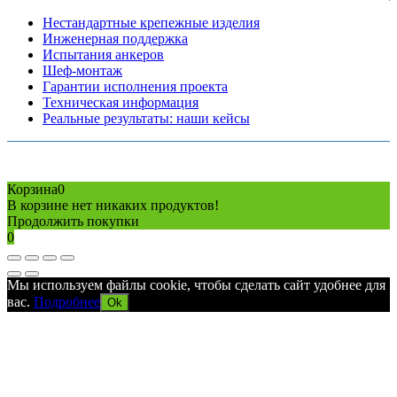
Нестандартные крепежные изделия
Инженерная поддержка
Испытания анкеров
Шеф-монтаж
Гарантии исполнения проекта
Техническая информация
Реальные результаты: наши кейсы
Copyright © 2026 Все права защищены
Политика конфиденциальности
Карта сайта
Разработано в агентстве
AV-TOR
Корзина
0
В корзине нет никаких продуктов!
Продолжить покупки
0
Мы используем файлы cookie, чтобы сделать сайт удобнее для
вас.
Подробнее
Ok