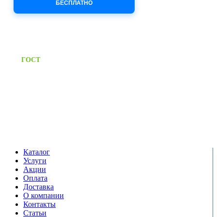
БЕСПЛАТНО
Приём заявок через сайт: 24/7
Предоставляем паспорт
ГОСТ
качества на все изделия
Единый справочный номер:
+7 (495) 799-03-33
Режим работы:
пн-пт: 09:00-17:00
сб-вс выходной
Каталог
Услуги
Акции
Оплата
Доставка
О компании
Контакты
Статьи