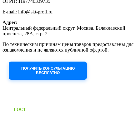
ОГРН: 1197746339735
E-mail: info@skt-profi.ru
Адрес:
Центральный федеральный округ, Москва, Балаклавский
проспект, 28А, стр. 2
По техническим причинам цены товаров предоставлены для
ознакомления и не являются публичной офертой.
Приносим извинения за неудобства!
ПОЛУЧИТЬ КОНСУЛЬТАЦИЮ
БЕСПЛАТНО
Приём заявок через сайт: 24/7
Предоставляем паспорт
ГОСТ
качества на все изделия
Единый справочный номер:
+7 (495) 799-03-33