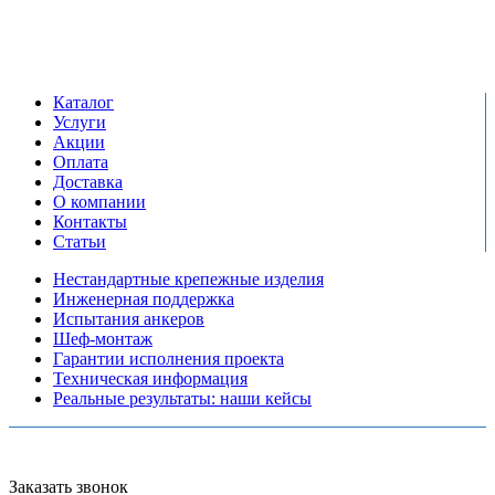
Режим работы:
пн-пт: 09:00-17:00
сб-вс выходной
Каталог
Услуги
Акции
Оплата
Доставка
О компании
Контакты
Статьи
Нестандартные крепежные изделия
Инженерная поддержка
Испытания анкеров
Шеф-монтаж
Гарантии исполнения проекта
Техническая информация
Реальные результаты: наши кейсы
Copyright © 2026 Все права защищены
Политика конфиденциальности
Карта сайта
Разработано в агентстве
AV-TOR
Заказать звонок