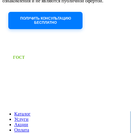
ознакомления и не являются публичной офертой.
Приносим извинения за неудобства!
ПОЛУЧИТЬ КОНСУЛЬТАЦИЮ
БЕСПЛАТНО
Приём заявок через сайт: 24/7
Предоставляем паспорт
ГОСТ
качества на все изделия
Единый справочный номер:
+7 (495) 799-03-33
Режим работы:
пн-пт: 09:00-17:00
сб-вс выходной
Каталог
Услуги
Акции
Оплата