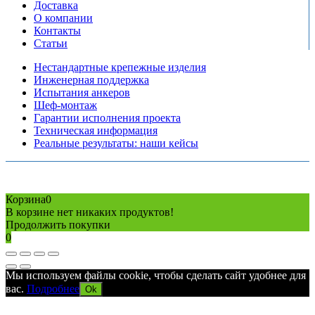
Доставка
О компании
Контакты
Статьи
Нестандартные крепежные изделия
Инженерная поддержка
Испытания анкеров
Шеф-монтаж
Гарантии исполнения проекта
Техническая информация
Реальные результаты: наши кейсы
Copyright © 2026 Все права защищены
Политика конфиденциальности
Карта сайта
Разработано в агентстве
AV-TOR
Корзина
0
В корзине нет никаких продуктов!
Продолжить покупки
0
Мы используем файлы cookie, чтобы сделать сайт удобнее для
вас.
Подробнее
Ok