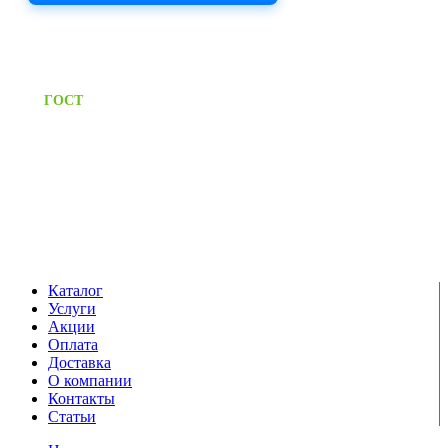
Приём заявок через сайт: 24/7
Предоставляем паспорт
ГОСТ
качества на все изделия
Единый справочный номер:
+7 (495) 799-03-33
Режим работы:
пн-пт: 09:00-17:00
сб-вс выходной
Каталог
Услуги
Акции
Оплата
Доставка
О компании
Контакты
Статьи