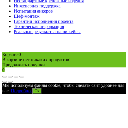
Нестандартные крепежные изделия
Инженерная поддержка
Испытания анкеров
Шеф-монтаж
Гарантии исполнения проекта
Техническая информация
Реальные результаты: наши кейсы
Copyright © 2026 Все права защищены
Политика конфиденциальности
Карта сайта
Разработано в агентстве
AV-TOR
Корзина
0
В корзине нет никаких продуктов!
Продолжить покупки
0
Мы используем файлы cookie, чтобы сделать сайт удобнее для
вас.
Подробнее
Ok