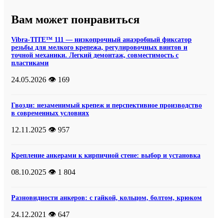
Вам может понравиться
Vibra-TITE™ 111 — низкопрочный анаэробный фиксатор
резьбы для мелкого крепежа, регулировочных винтов и
точной механики. Легкий демонтаж, совместимость с
пластиками
24.05.2026
👁️ 169
Гвозди: незаменимый крепеж и перспективное производство
в современных условиях
12.11.2025
👁️ 957
Крепление анкерами к кирпичной стене: выбор и установка
08.10.2025
👁️ 1 804
Разновидности анкеров: с гайкой, кольцом, болтом, крюком
24.12.2021
👁️ 647