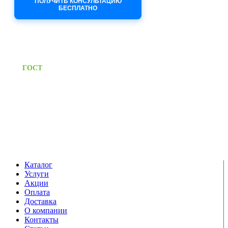
ПОЛУЧИТЬ КОНСУЛЬТАЦИЮ
БЕСПЛАТНО
Приём заявок через сайт: 24/7
Предоставляем паспорт
ГОСТ
качества на все изделия
Единый справочный номер:
+7 (495) 799-03-33
Режим работы:
пн-пт: 09:00-17:00
сб-вс выходной
Каталог
Услуги
Акции
Оплата
Доставка
О компании
Контакты