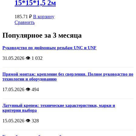
15*15*1,5 2м
185.71
₽
В корзину
Сравнить
Популярное за 3 месяца
Руководство по дюймовым резьбам UNC и UNF
31.05.2026
👁️ 1 032
Прямой монтаж: крепление без сверления. Полное руководство по
технологии и оборудованию
17.05.2026
👁️ 494
Латунный крепеж: технические характеристики, марки и
критерии выбора
15.05.2026
👁️ 328