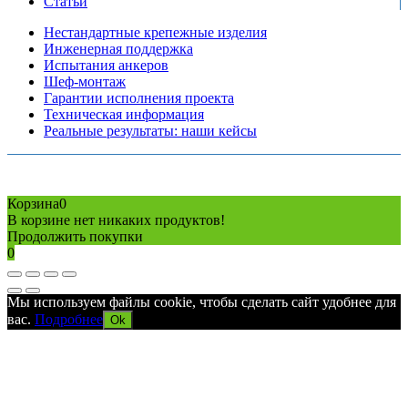
Статьи
Нестандартные крепежные изделия
Инженерная поддержка
Испытания анкеров
Шеф-монтаж
Гарантии исполнения проекта
Техническая информация
Реальные результаты: наши кейсы
Copyright © 2026 Все права защищены
Политика конфиденциальности
Карта сайта
Разработано в агентстве
AV-TOR
Корзина
0
В корзине нет никаких продуктов!
Продолжить покупки
0
Мы используем файлы cookie, чтобы сделать сайт удобнее для
вас.
Подробнее
Ok