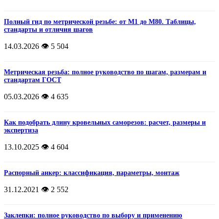
Полный гид по метрической резьбе: от М1 до М80. Таблицы,
стандарты и отличия шагов
14.03.2026
👁️ 5 504
Метрическая резьба: полное руководство по шагам, размерам и
стандартам ГОСТ
05.03.2026
👁️ 4 635
Как подобрать длину кровельных саморезов: расчет, размеры и
экспертиза
13.10.2025
👁️ 4 604
Распорный анкер: классификация, параметры, монтаж
31.12.2021
👁️ 2 552
Заклепки: полное руководство по выбору и применению