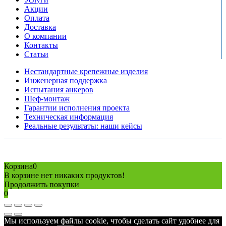
Акции
Оплата
Доставка
О компании
Контакты
Статьи
Нестандартные крепежные изделия
Инженерная поддержка
Испытания анкеров
Шеф-монтаж
Гарантии исполнения проекта
Техническая информация
Реальные результаты: наши кейсы
Copyright © 2026 Все права защищены
Политика конфиденциальности
Карта сайта
Разработано в агентстве
AV-TOR
Корзина
0
В корзине нет никаких продуктов!
Продолжить покупки
0
Мы используем файлы cookie, чтобы сделать сайт удобнее для