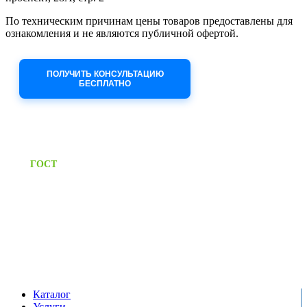
По техническим причинам цены товаров предоставлены для
ознакомления и не являются публичной офертой.
Приносим извинения за неудобства!
ПОЛУЧИТЬ КОНСУЛЬТАЦИЮ
БЕСПЛАТНО
Приём заявок через сайт: 24/7
Предоставляем паспорт
ГОСТ
качества на все изделия
Единый справочный номер:
+7 (495) 799-03-33
Режим работы:
пн-пт: 09:00-17:00
сб-вс выходной
Каталог
Услуги