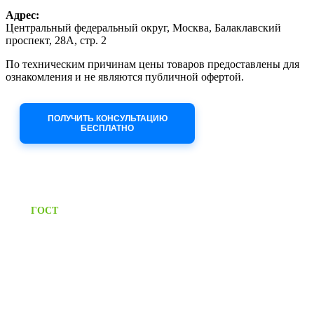
Адрес:
Центральный федеральный округ, Москва, Балаклавский
проспект, 28А, стр. 2
По техническим причинам цены товаров предоставлены для
ознакомления и не являются публичной офертой.
Приносим извинения за неудобства!
ПОЛУЧИТЬ КОНСУЛЬТАЦИЮ
БЕСПЛАТНО
Приём заявок через сайт: 24/7
Предоставляем паспорт
ГОСТ
качества на все изделия
Единый справочный номер:
+7 (495) 799-03-33
Режим работы:
пн-пт: 09:00-17:00