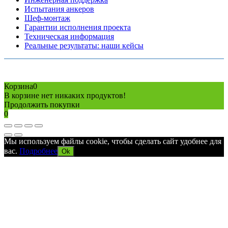
Испытания анкеров
Шеф-монтаж
Гарантии исполнения проекта
Техническая информация
Реальные результаты: наши кейсы
Copyright © 2026 Все права защищены
Политика конфиденциальности
Карта сайта
Разработано в агентстве
AV-TOR
Корзина
0
В корзине нет никаких продуктов!
Продолжить покупки
0
Мы используем файлы cookie, чтобы сделать сайт удобнее для
вас.
Подробнее
Ok