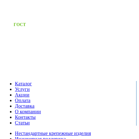
Приём заявок через сайт: 24/7
Предоставляем паспорт
ГОСТ
качества на все изделия
Единый справочный номер:
+7 (495) 799-03-33
Режим работы:
пн-пт: 09:00-17:00
сб-вс выходной
Каталог
Услуги
Акции
Оплата
Доставка
О компании
Контакты
Статьи
Нестандартные крепежные изделия
Инженерная поддержка