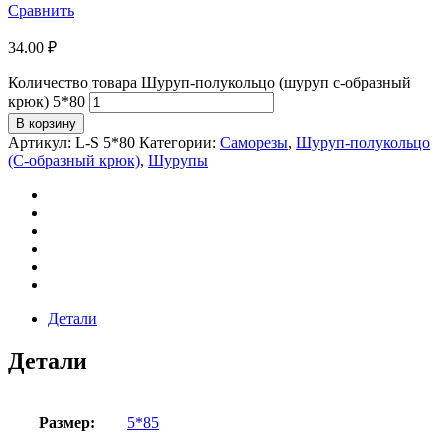
Сравнить
34.00
₽
Количество товара Шуруп-полукольцо (шуруп с-образный
крюк) 5*80
В корзину
Артикул:
L-S 5*80
Категории:
Саморезы
,
Шуруп-полукольцо
(С-образный крюк)
,
Шурупы
Детали
Детали
Размер:
5*85