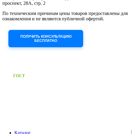
проспект, 28А, стр. 2
По техническим причинам цены товаров предоставлены для
ознакомления и не являются публичной офертой.
Приносим извинения за неудобства!
ПОЛУЧИТЬ КОНСУЛЬТАЦИЮ
БЕСПЛАТНО
Приём заявок через сайт: 24/7
Предоставляем паспорт
ГОСТ
качества на все изделия
Единый справочный номер:
+7 (495) 799-03-33
Режим работы:
пн-пт: 09:00-17:00
сб-вс выходной
Каталог