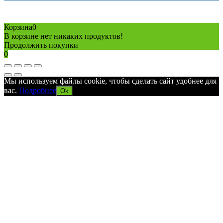
Copyright © 2026 Все права защищены
Политика конфиденциальности
Карта сайта
Разработано в агентстве
AV-TOR
Корзина
0
В корзине нет никаких продуктов!
Продолжить покупки
0
Мы используем файлы cookie, чтобы сделать сайт удобнее для
вас.
Подробнее
Ok