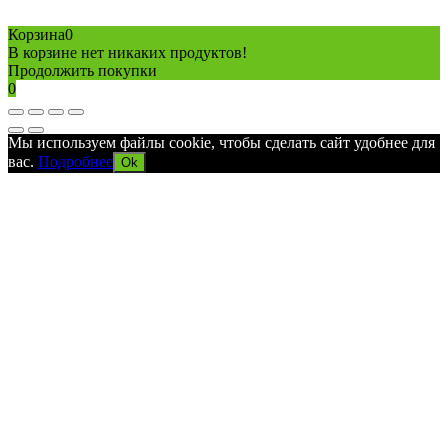
Copyright © 2026 Все права защищены
Политика конфиденциальности
Карта сайта
Разработано в агентстве
AV-TOR
Корзина
0
В корзине нет никаких продуктов!
Продолжить покупки
0
Мы используем файлы cookie, чтобы сделать сайт удобнее для
вас.
Подробнее
Ok