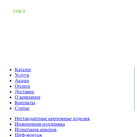
Предоставляем паспорт
ГОСТ
качества на все изделия
Единый справочный номер:
+7 (495) 799-03-33
Режим работы:
пн-пт: 09:00-17:00
сб-вс выходной
Каталог
Услуги
Акции
Оплата
Доставка
О компании
Контакты
Статьи
Нестандартные крепежные изделия
Инженерная поддержка
Испытания анкеров
Шеф-монтаж