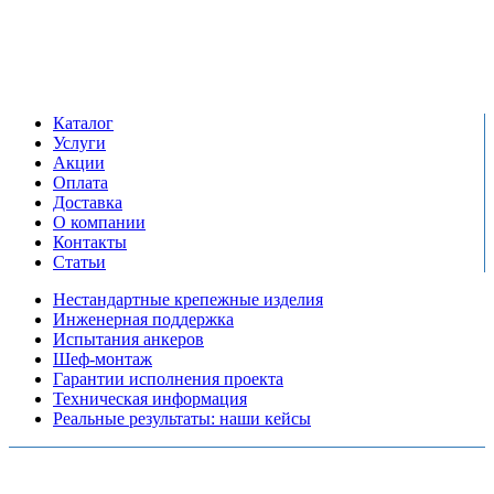
+7 (495) 799-03-33
Режим работы:
пн-пт: 09:00-17:00
сб-вс выходной
Каталог
Услуги
Акции
Оплата
Доставка
О компании
Контакты
Статьи
Нестандартные крепежные изделия
Инженерная поддержка
Испытания анкеров
Шеф-монтаж
Гарантии исполнения проекта
Техническая информация
Реальные результаты: наши кейсы
Copyright © 2026 Все права защищены
Политика конфиденциальности
Карта сайта
Разработано в агентстве
AV-TOR