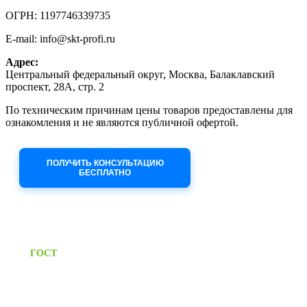
ОГРН: 1197746339735
E-mail: info@skt-profi.ru
Адрес:
Центральный федеральный округ, Москва, Балаклавский
проспект, 28А, стр. 2
По техническим причинам цены товаров предоставлены для
ознакомления и не являются публичной офертой.
Приносим извинения за неудобства!
ПОЛУЧИТЬ КОНСУЛЬТАЦИЮ
БЕСПЛАТНО
Приём заявок через сайт: 24/7
Предоставляем паспорт
ГОСТ
качества на все изделия
Единый справочный номер: