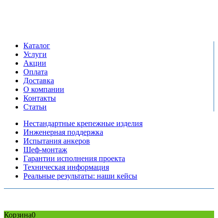
Режим работы:
пн-пт: 09:00-17:00
сб-вс выходной
Каталог
Услуги
Акции
Оплата
Доставка
О компании
Контакты
Статьи
Нестандартные крепежные изделия
Инженерная поддержка
Испытания анкеров
Шеф-монтаж
Гарантии исполнения проекта
Техническая информация
Реальные результаты: наши кейсы
Copyright © 2026 Все права защищены
Политика конфиденциальности
Карта сайта
Разработано в агентстве
AV-TOR
Корзина
0