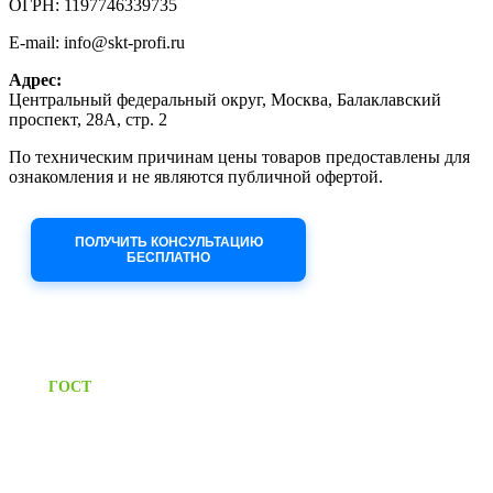
ОГРН: 1197746339735
E-mail: info@skt-profi.ru
Адрес:
Центральный федеральный округ, Москва, Балаклавский
проспект, 28А, стр. 2
По техническим причинам цены товаров предоставлены для
ознакомления и не являются публичной офертой.
Приносим извинения за неудобства!
ПОЛУЧИТЬ КОНСУЛЬТАЦИЮ
БЕСПЛАТНО
Приём заявок через сайт: 24/7
Предоставляем паспорт
ГОСТ
качества на все изделия
Единый справочный номер:
+7 (495) 799-03-33