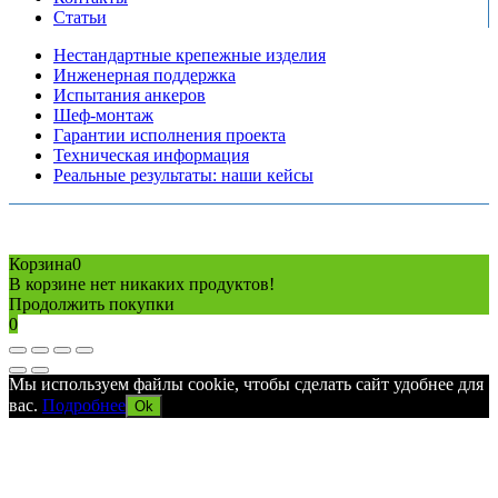
Статьи
Нестандартные крепежные изделия
Инженерная поддержка
Испытания анкеров
Шеф-монтаж
Гарантии исполнения проекта
Техническая информация
Реальные результаты: наши кейсы
Copyright © 2026 Все права защищены
Политика конфиденциальности
Карта сайта
Разработано в агентстве
AV-TOR
Корзина
0
В корзине нет никаких продуктов!
Продолжить покупки
0
Мы используем файлы cookie, чтобы сделать сайт удобнее для
вас.
Подробнее
Ok