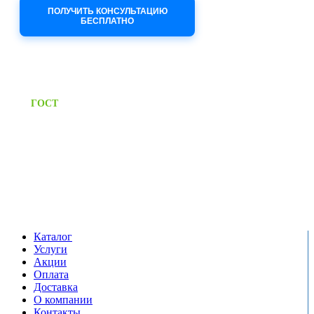
ПОЛУЧИТЬ КОНСУЛЬТАЦИЮ
БЕСПЛАТНО
Приём заявок через сайт: 24/7
Предоставляем паспорт
ГОСТ
качества на все изделия
Единый справочный номер:
+7 (495) 799-03-33
Режим работы:
пн-пт: 09:00-17:00
сб-вс выходной
Каталог
Услуги
Акции
Оплата
Доставка
О компании
Контакты