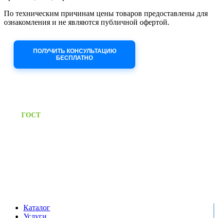
По техническим причинам цены товаров предоставлены для
ознакомления и не являются публичной офертой.
Приносим извинения за неудобства!
ПОЛУЧИТЬ КОНСУЛЬТАЦИЮ
БЕСПЛАТНО
Приём заявок через сайт: 24/7
Предоставляем паспорт
ГОСТ
качества на все изделия
Единый справочный номер:
+7 (495) 799-03-33
Режим работы:
пн-пт: 09:00-17:00
сб-вс выходной
Каталог
Услуги