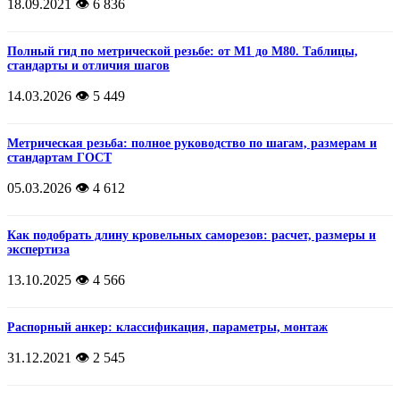
18.09.2021
👁️ 6 836
Полный гид по метрической резьбе: от М1 до М80. Таблицы,
стандарты и отличия шагов
14.03.2026
👁️ 5 449
Метрическая резьба: полное руководство по шагам, размерам и
стандартам ГОСТ
05.03.2026
👁️ 4 612
Как подобрать длину кровельных саморезов: расчет, размеры и
экспертиза
13.10.2025
👁️ 4 566
Распорный анкер: классификация, параметры, монтаж
31.12.2021
👁️ 2 545