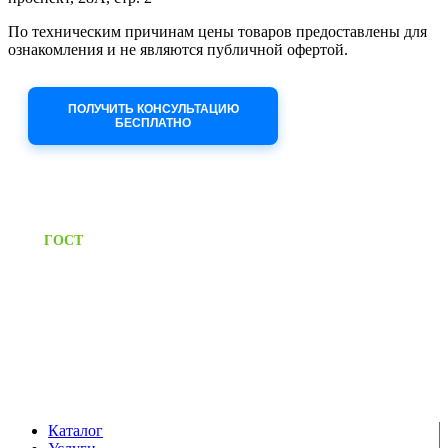
По техническим причинам цены товаров предоставлены для
ознакомления и не являются публичной офертой.
Приносим извинения за неудобства!
ПОЛУЧИТЬ КОНСУЛЬТАЦИЮ
БЕСПЛАТНО
Приём заявок через сайт: 24/7
Предоставляем паспорт
ГОСТ
качества на все изделия
Единый справочный номер:
+7 (495) 799-03-33
Режим работы:
пн-пт: 09:00-17:00
сб-вс выходной
Каталог